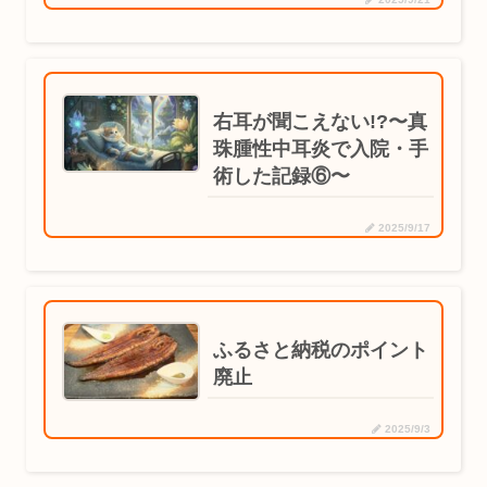
右耳が聞こえない!?〜真
珠腫性中耳炎で入院・手
術した記録⑥〜
2025/9/17
ふるさと納税のポイント
廃止
2025/9/3