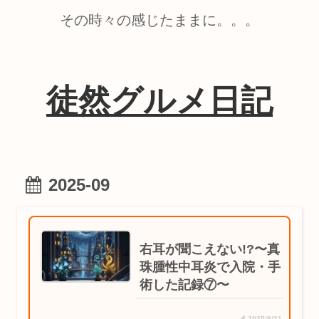
その時々の感じたままに。。。
徒然グルメ日記
2025-09
右耳が聞こえない!?〜真
珠腫性中耳炎で入院・手
術した記録⑦〜
2025/9/21