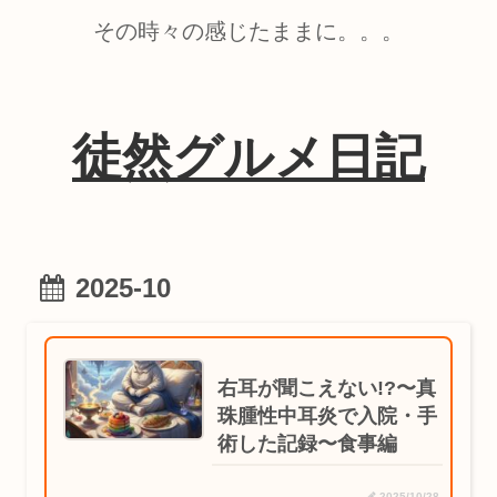
その時々の感じたままに。。。
徒然グルメ日記
2025-10
右耳が聞こえない!?〜真
珠腫性中耳炎で入院・手
術した記録〜食事編
2025/10/28