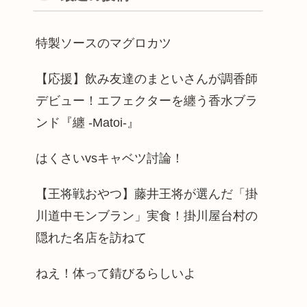
特製ソースのマグロカツ
【応援】飲み友達のまといさんが調香師
デビュー！エフェクターを纏う香水ブラ
ンド『纏 -Matoi-』
はくさいvsキャベツ討論！
【王将戦おやつ】藤井王将が選んだ「掛
川道中モンブラン」実食！掛川屋台村の
隠れた名店を訪ねて
ねえ！体って錆びるらしいよ