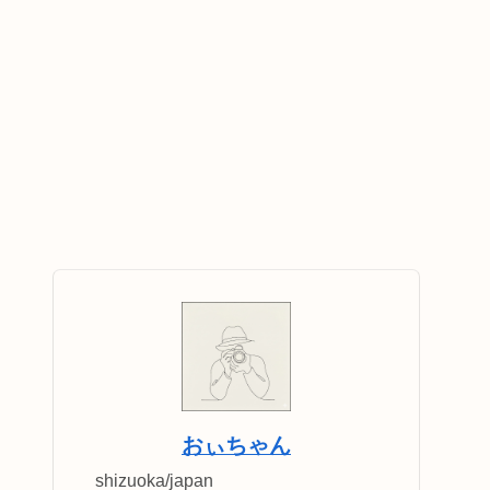
おぃちゃん
shizuoka/japan