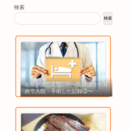
検索
検索
右耳が聞こえない!?〜真珠腫性中耳
炎で入院・手術した記録③〜