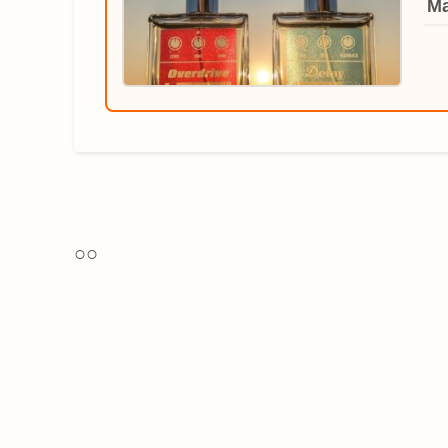
Ma
○○