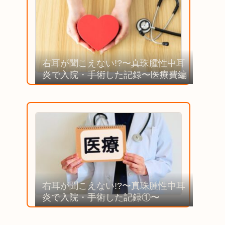
右耳が聞こえない!?〜真珠腫性中耳
炎で入院・手術した記録〜医療費編
右耳が聞こえない!?〜真珠腫性中耳
炎で入院・手術した記録①〜