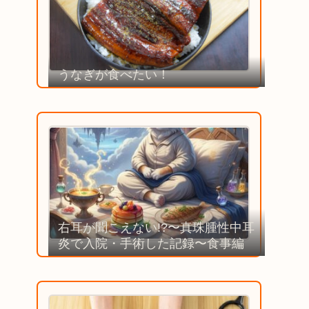
うなぎが食べたい！
右耳が聞こえない!?〜真珠腫性中耳
炎で入院・手術した記録〜食事編