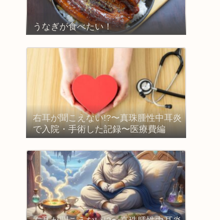
うなぎが食べたい！
右耳が聞こえない!?〜真珠腫性中耳炎
で入院・手術した記録〜医療費編