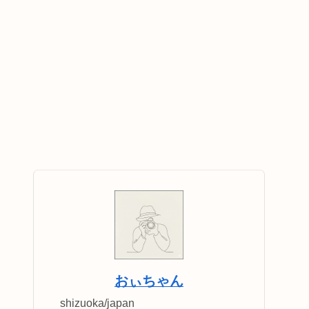
おぃちゃん
shizuoka/japan