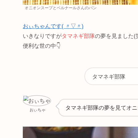
オニオンスープとベルナールさんのパン
おぃちゃんです( 〃▽〃)
いきなりですが
タマネギ部隊
の夢を見ました(
便利な世の中👇️
タマネギ部隊
タマネギ部隊の夢を見てオニ
おぃちゃ