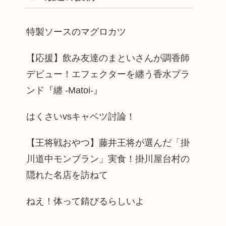
特製ソースのマグロカツ
【応援】飲み友達のまといさんが調香師
デビュー！エフェクターを纏う香水ブラ
ンド『纏 -Matoi-』
はくさいvsキャベツ討論！
【王将戦おやつ】藤井王将が選んだ「掛
川道中モンブラン」実食！掛川屋台村の
隠れた名店を訪ねて
ねえ！体って錆びるらしいよ