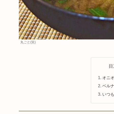
丸ごと(笑)
目
オニ
ベル
いつ