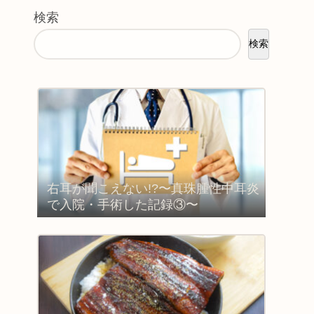
検索
検索
右耳が聞こえない!?〜真珠腫性中耳炎
で入院・手術した記録③〜