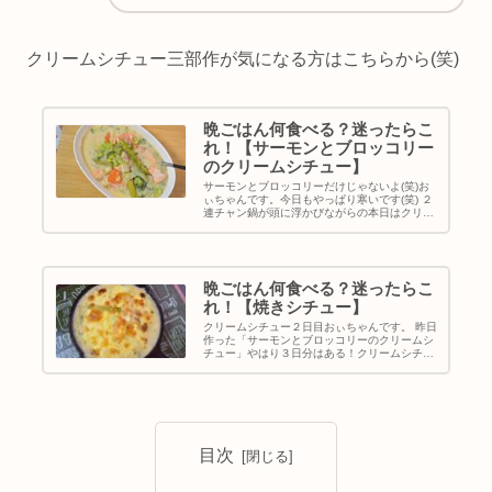
クリームシチュー三部作が気になる方はこちらから(笑)
晩ごはん何食べる？迷ったらこ
れ！【サーモンとブロッコリー
のクリームシチュー】
サーモンとブロッコリーだけじゃないよ(笑)お
ぃちゃんです。今日もやっぱり寒いです(笑) ２
連チャン鍋が頭に浮かびながらの本日はクリー
ムシチュー！むっちゃ具沢山！おぃちゃダイエ
ット中でなければパスタ入れてスープスパゲテ
ィにしたかった！寒い日の...
晩ごはん何食べる？迷ったらこ
れ！【焼きシチュー】
クリームシチュー２日目おぃちゃんです。 昨日
作った「サーモンとブロッコリーのクリームシ
チュー」やはり３日分はある！クリームシチュ
ーのアレンジは沢山あるけど今回は【焼きシチ
ュー】おぃちゃ１日寝かせたクリームシチュー
は少し水分も飛んで具材に味が...
目次