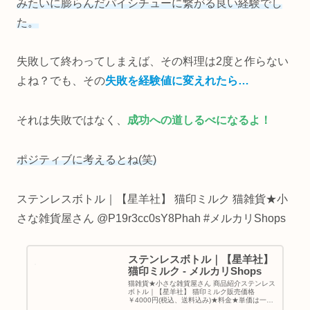
みたいに膨らんだパイシチューに繋がる良い経験でし
た。
失敗して終わってしまえば、その料理は2度と作らない
よね？でも、その
失敗を経験値に変えれたら…
それは失敗ではなく、
成功への道しるべになるよ！
ポジティブに考えるとね(笑)
ステンレスボトル｜【星羊社】 猫印ミルク 猫雑貨★小
さな雑貨屋さん @P19r3cc0sY8Phah #メルカリShops
ステンレスボトル｜【星羊社】
猫印ミルク - メルカリShops
猫雑貨★小さな雑貨屋さん 商品紹介ステンレス
ボトル｜【星羊社】 猫印ミルク販売価格
￥4000円(税込、送料込み)★料金★単価は一個
3150円、送料850円となります。複数個購入に