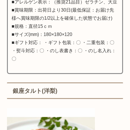
■アレルゲン表示：（推奨21品目）ゼラチン、大豆
■賞味期限：出荷日より30日(最低保証：お届け先
様へ賞味期限の1/2以上を確保した状態でお届け)
■規格：直径15ｃｍ
■サイズ(mm)：180×180×120
■ギフト対応： ・ギフト包装：〇 ・二重包装：〇
・熨斗対応：〇 ・のし表書き：〇 ・のし名入れ：
〇
銀座タルト(洋梨)