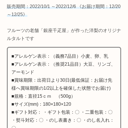
販売期間：2022/10/1 ～2022/12/6 《お届け期間：12/20
～12/25》
フルーツの老舗「銀座千疋屋」が作った洋梨のオリジナ
ルタルトです
■アレルゲン表示：（義務7品目）小麦、卵、乳
■アレルゲン表示：（推奨21品目）大豆、リンゴ、
アーモンド
■賞味期限：出荷日より30日(最低保証：お届け先
様へ賞味期限の1/2以上を確保した状態でお届け)
■規格：直径15ｃｍ （500g）
■サイズ(mm)：180×180×120
■ギフト対応： ・ギフト包装：〇 ・二重包装：〇
・熨斗対応：〇 ・のし表書き：〇 ・のし名入れ：