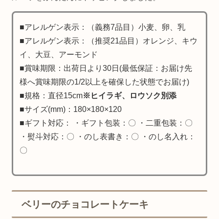
■アレルゲン表示：（義務7品目）小麦、卵、乳
■アレルゲン表示：（推奨21品目）オレンジ、キウ
イ、大豆、アーモンド
■賞味期限：出荷日より30日(最低保証：お届け先
様へ賞味期限の1/2以上を確保した状態でお届け)
■規格：直径15cm
※ヒイラギ、ロウソク別添
■サイズ(mm)：180×180×120
■ギフト対応： ・ギフト包装：〇 ・二重包装：〇
・熨斗対応：〇 ・のし表書き：〇 ・のし名入れ：
〇
ベリーのチョコレートケーキ