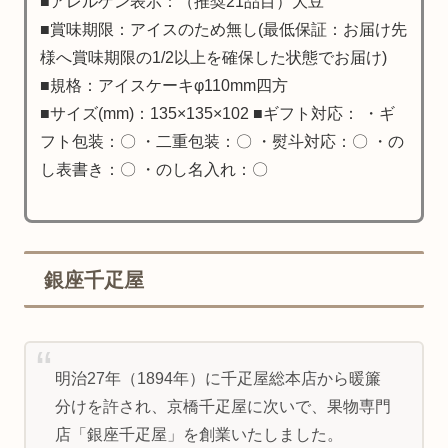
■アレルゲン表示：（推奨21品目）大豆
■賞味期限：アイスのため無し(最低保証：お届け先
様へ賞味期限の1/2以上を確保した状態でお届け)
■規格：アイスケーキφ110mm四方
■サイズ(mm)：135×135×102 ■ギフト対応： ・ギ
フト包装：〇 ・二重包装：〇 ・熨斗対応：〇 ・の
し表書き：〇 ・のし名入れ：〇
銀座千疋屋
明治27年（1894年）に千疋屋総本店から暖簾
分けを許され、京橋千疋屋に次いで、果物専門
店「銀座千疋屋」を創業いたしました。