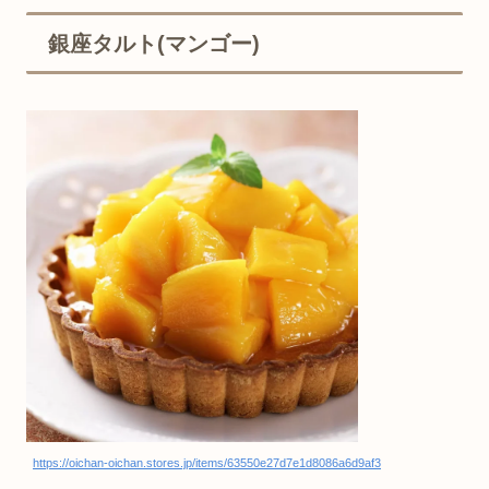
銀座タルト(マンゴー)
https://oichan-oichan.stores.jp/items/63550e27d7e1d8086a6d9af3