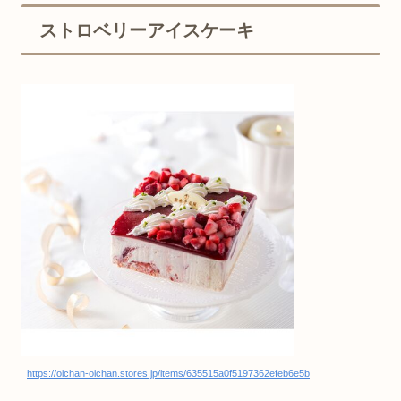
ストロベリーアイスケーキ
https://oichan-oichan.stores.jp/items/635515a0f5197362efeb6e5b