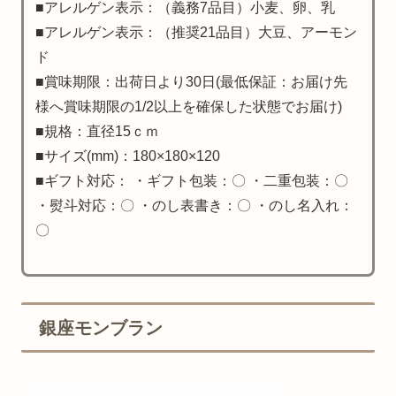
■アレルゲン表示：（義務7品目）小麦、卵、乳
■アレルゲン表示：（推奨21品目）大豆、アーモン
ド
■賞味期限：出荷日より30日(最低保証：お届け先
様へ賞味期限の1/2以上を確保した状態でお届け)
■規格：直径15ｃｍ
■サイズ(mm)：180×180×120
■ギフト対応： ・ギフト包装：〇 ・二重包装：〇
・熨斗対応：〇 ・のし表書き：〇 ・のし名入れ：
〇
銀座モンブラン