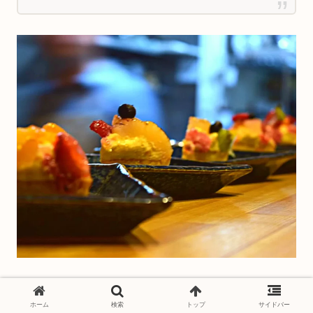
クリスマスにサプライズ計画を起ててる全てのロマンテ
ホーム
検索
トップ
サイドバー
ィストに！