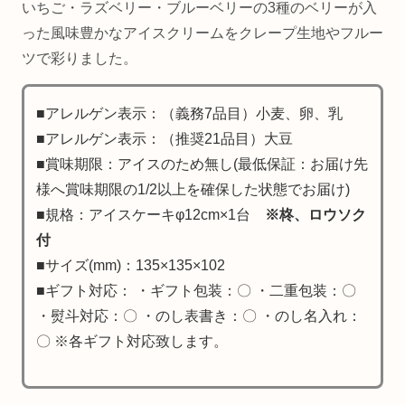
いちご・ラズベリー・ブルーベリーの3種のベリーが入
った風味豊かなアイスクリームをクレープ生地やフルー
ツで彩りました。
■アレルゲン表示：（義務7品目）小麦、卵、乳
■アレルゲン表示：（推奨21品目）大豆
■賞味期限：アイスのため無し(最低保証：お届け先
様へ賞味期限の1/2以上を確保した状態でお届け)
■規格：アイスケーキφ12cm×1台
※柊、ロウソク
付
■サイズ(mm)：135×135×102
■ギフト対応： ・ギフト包装：〇 ・二重包装：〇
・熨斗対応：〇 ・のし表書き：〇 ・のし名入れ：
〇 ※各ギフト対応致します。