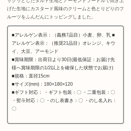
サクッとしたタルト生地とアーモンドプードルで焼き上
げた生地にカスタード風味のクリームと色とりどりのフ
ルーツをふんだんにトッピングしました。
■アレルゲン表示：（義務7品目）小麦、卵、乳 ■
アレルゲン表示：（推奨21品目）オレンジ、キウ
イ、大豆、アーモンド
■賞味期限：出荷日より30日(最低保証：お届け先
様へ賞味期限の1/2以上を確保した状態でお届け)
■規格：直径15cm
■サイズ(mm)：180×180×120
■ギフト対応： ・ギフト包装：〇 ・二重包装：〇
・熨斗対応：〇 ・のし表書き：〇 ・のし名入れ：
〇