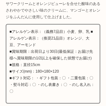
サワークリームとオレンジピューレを合せた酸味のある
さわやかでやさしい味のクリームに、マンゴーとオレン
ジをふんだんに使用して仕上げました。
■アレルゲン表示：（義務7品目）小麦、卵、乳 ■
アレルゲン表示：（推奨21品目）オレンジ、大
豆、アーモンド
■賞味期限：出荷日より30日(最低保証：お届け先
様へ賞味期限の1/2以上を確保した状態でお届け)
■規格：直径15cm
■サイズ(mm)：180×180×120
■ギフト対応： ・ギフト包装：〇 ・二重包装：〇
・熨斗対応：〇 ・のし表書き：〇 ・のし名入れ：
〇